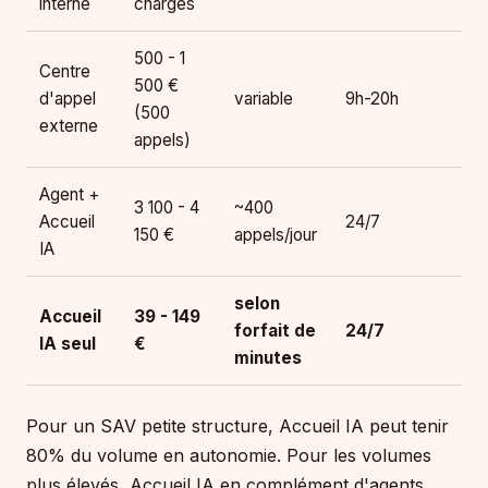
interne
chargés
500 - 1
Centre
500 €
d'appel
variable
9h-20h
(500
externe
appels)
Agent +
3 100 - 4
~400
Accueil
24/7
150 €
appels/jour
IA
selon
Accueil
39 - 149
forfait de
24/7
IA seul
€
minutes
Pour un SAV petite structure, Accueil IA peut tenir
80% du volume en autonomie. Pour les volumes
plus élevés, Accueil IA en complément d'agents