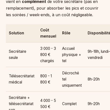
vient en
complément
de votre secrétaire (pas en
remplacement), pour absorber les pics et couvrir
les soirées / week-ends, à un coût négligeable.
Coût
Solution
Rôle
Disponibilit
mensuel
3 000 - 3
Accueil
Secrétaire
9h-18h, lundi
800 €
physique +
seule
vendredi
chargés
tel
Décroché
Télésecrétariat
800 - 1
tel
8h-20h
médical
800 €
uniquement
Secrétaire +
4 000 - 5
télésecrétariat
Complet
9h-20h
500 €
soir