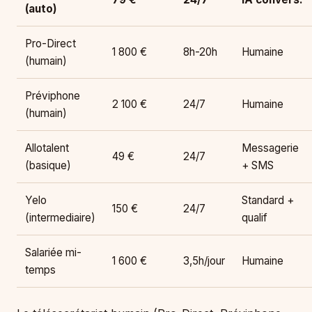
(auto)
Pro-Direct
1 800 €
8h-20h
Humaine
(humain)
Préviphone
2 100 €
24/7
Humaine
(humain)
Allotalent
Messagerie
49 €
24/7
(basique)
+ SMS
Yelo
Standard +
150 €
24/7
(intermediaire)
qualif
Salariée mi-
1 600 €
3,5h/jour
Humaine
temps